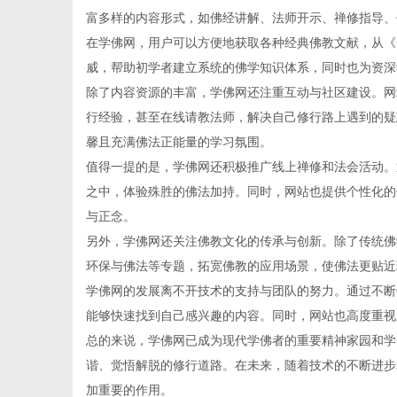
富多样的内容形式，如佛经讲解、法师开示、禅修指导、
在学佛网，用户可以方便地获取各种经典佛教文献，从《
威，帮助初学者建立系统的佛学知识体系，同时也为资深
除了内容资源的丰富，学佛网还注重互动与社区建设。网
资
行经验，甚至在线请教法师，解决自己修行路上遇到的疑
馨且充满佛法正能量的学习氛围。
值得一提的是，学佛网还积极推广线上禅修和法会活动。
之中，体验殊胜的佛法加持。同时，网站也提供个性化的
与正念。
另外，学佛网还关注佛教文化的传承与创新。除了传统佛
环保与佛法等专题，拓宽佛教的应用场景，使佛法更贴近
学佛网的发展离不开技术的支持与团队的努力。通过不断
讯
能够快速找到自己感兴趣的内容。同时，网站也高度重视
总的来说，学佛网已成为现代学佛者的重要精神家园和学
谐、觉悟解脱的修行道路。在未来，随着技术的不断进步
加重要的作用。