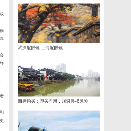
权
修
温
武汉配眼镜 上海配眼镜
会
静
、
者
商标购买：即买即用，规避侵权风险
和
更