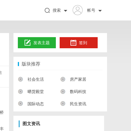
搜索
帐号
发表主题
签到
版块推荐
教
社会生活
房产家居
晒货殿堂
数码科技
国际动态
民生资讯
桥
图文资讯
丰