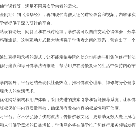
佛学课程等，满足不同层次学佛者的需求。
金刚经》到《法华经》，再到现代高僧大德的讲经录音和视频，内容诚实
学者提供了深入研讨的平台。
站设有论坛、问答区和在线讨论组，学佛者可以自由交流心得体会，分享
惑和难题。这种互动方式极大地增强了学佛者之间的联系，营造出了一个
通过直播和录播的形式，让不能亲临寺院的信众也能参与到集体修行和法
修行建议和每日佛学法语推送，帮助用户在纷繁复杂的生活中保持内心宁
学内容外，平台还结合现代社会热点，推出佛教心理学、禅修与身心健康
现代人的生活需求。
优化网站架构和用户体验，采用先进的搜索引擎和智能推荐系统，让学佛
版权保护与内容质量审核，确保所有发布内容的权威性和可信度。
习平台。它不仅弘扬了佛陀教法，传播佛教文化，更帮助无数人走上身心
和人们佛学需求的日益增长，学佛网必将在佛学推广和修行服务领域发挥