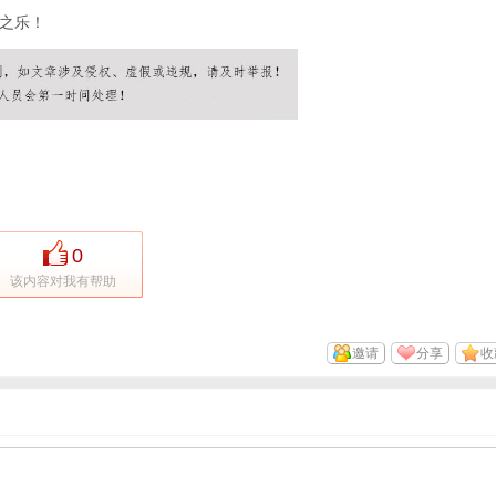
之乐！
0
该内容对我有帮助
邀请
分享
收