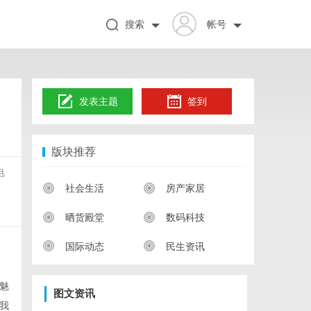
搜索
帐号
发表主题
签到
版块推荐
电
社会生活
房产家居
晒货殿堂
数码科技
国际动态
民生资讯
魅
图文资讯
我